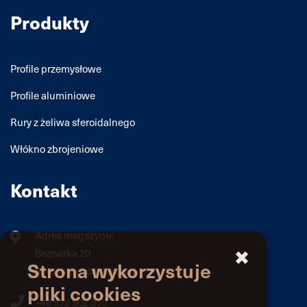
Produkty
Profile przemysłowe
Profile aluminiowe
Rury z żeliwa sferoidalnego
Włókno zbrojeniowe
Kontakt
Adres magazynu:
Beznatka 20
Strona wykorzystuje
62-834 Ceków Kolonia
pliki cookies
+48 572 502 310