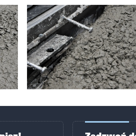
pisz!
Zadzwoń d