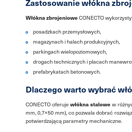
Zastosowanie włókna zbro
Włókna zbrojeniowe
CONECTO wykorzystyw
posadzkach przemysłowych,
magazynach i halach produkcyjnych,
parkingach wielopoziomowych,
drogach technicznych i placach manewr
prefabrykatach betonowych.
Dlaczego warto wybrać w
CONECTO oferuje
włókna stalowe
w różnyc
mm, 0,7×50 mm), co pozwala dobrać rozwiązan
potwierdzającą parametry mechaniczne.