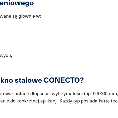
jeniowego
ane są głównie w:
owych,
łókno stalowe CONECTO?
h wariantach długości i wytrzymałości (np. 0,9×60 mm
ie do konkretnej aplikacji. Każdy typ posiada kartę te