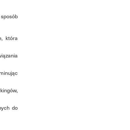
 sposób
, która
iązania
minując
kingów,
bnych do