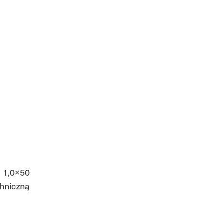
, 1,0×50
chniczną