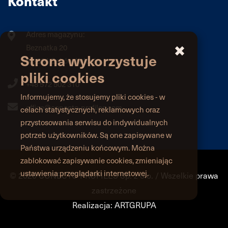
Kontakt
Adres magazynu:
Beznatka 20
Strona wykorzystuje
62-834 Ceków Kolonia
pliki cookies
+48 572 502 310
Informujemy, że stosujemy pliki cookies - w
office@conecto-profiles.com
celach statystycznych, reklamowych oraz
przystosowania serwisu do indywidualnych
potrzeb użytkowników. Są one zapisywane w
Państwa urządzeniu końcowym. Można
zablokować zapisywanie cookies, zmieniając
ustawienia przeglądarki internetowej.
©
2026 CONECTO PROFILES Sp. z o.o. / Wszelkie prawa
zastrzeżone
Realizacja:
ARTGRUPA