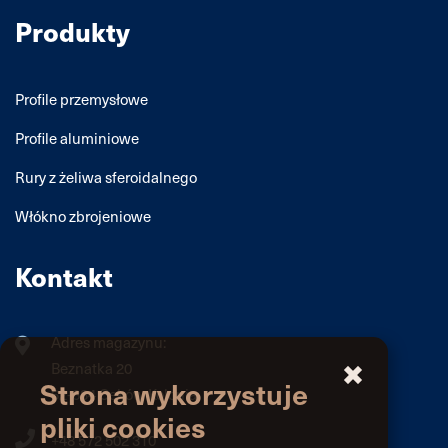
Produkty
Profile przemysłowe
Profile aluminiowe
Rury z żeliwa sferoidalnego
Włókno zbrojeniowe
Kontakt
Adres magazynu:
Beznatka 20
Strona wykorzystuje
62-834 Ceków Kolonia
pliki cookies
+48 572 502 310